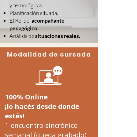
y tecnológicas.
Planificación situada.
El Rol del
acompañante
pedagógico.
Análisis de
situaciones reales.
Modalidad de cursada
100% Online
¡lo hacés desde donde
estés!
1 encuentro sincrónico
semanal (queda grabado)