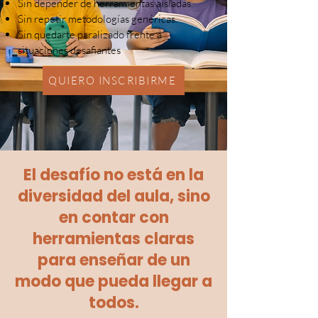
Sin depender de herramientas aisladas.
Sin repetir metodologías genéricas.
Sin quedarte paralizado frente a
situaciones desafiantes
QUIERO INSCRIBIRME
El desafío no está en la
diversidad del aula, sino
en contar con
herramientas claras
para enseñar de un
modo que pueda llegar a
todos.