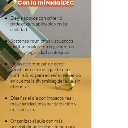
Con la mirada IDEC
Elegis apoyos con criterio
pedagógico, aplicables en tu
realidad.
Sostenes reuniones y acuerdos
institucionales con argumentos
claros y seguridad profesional.
Dejas de empezar de cero:
construis criterios que te den
continuidad para enseñar teniendo
en cuenta la diversidad del aula, sin
etiquetar.
Diseñas el dia con impacto real:
más claridad, más participación y
más vínculo.
Organizas el aula con más
previsibilidad y coherencia, para