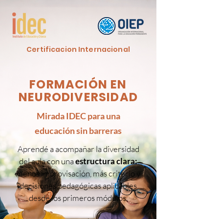
Certificacion Internacional
FORMACIÓN EN
NEURODIVERSIDAD
Mirada IDEC para una
educación sin barreras
Aprendé a acompañar la diversidad
del aula con una
estructura clara:
menos improvisación, más criterio y
decisiones pedagógicas aplicables
desde los primeros módulos.