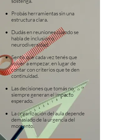
sostenga.
Probás herramientas sin una
estructura clara.
Dudás en reuniones cuando se
habla de inclusión o
neurodiversidad.
Sentís que cada vez tenés que
volver a empezar, en lugar de
contar con criterios que te den
continuidad.
Las decisiones que tomás no
siempre generan el impacto
esperado.
La organización del aula depende
demasiado de la urgencia del
momento.