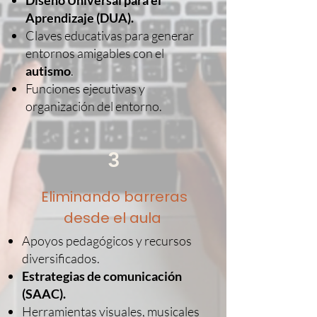
Diseño Universal para el
Aprendizaje (DUA).
Claves educativas para generar
entornos amigables con el
autismo
.
Funciones ejecutivas y
organización del entorno.
3
Eliminando barreras
desde el aula
Apoyos pedagógicos y recursos
diversificados.
Estrategias de comunicación
(SAAC).
Herramientas visuales, musicales