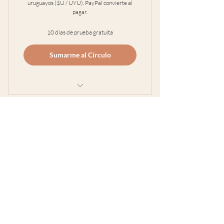
uruguayos ($U / UYU). PayPal convierte al
pagar.
10 días de prueba gratuita
Sumarme al Círculo
2 encuentros en vivo por mes
Bitácora breve para bajar a tierra
Grabación si no venís al vivo +
continuidad
Comunidad cuidada (sin juicio, con
colegas)
Recursos breves y aplicables