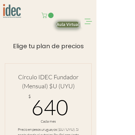
Aula Virtual
Elige tu plan de precios
Círculo IDEC Fundador
(Mensual) $U (UYU)
640$
$
640
Cada mes
Precio en pesos uruguayos ($U / UYU). Si
pagás desde el exterior, PayPal convierte