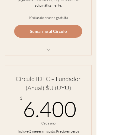
automáticamente.
10 días de prueba gratuita
Sumarme al Círculo
2 encuentros en vivo por mes
Bitácora breve para bajar a tierra
Círculo IDEC – Fundador
Grabación si no venís al vivo +
(Anual) $U (UYU)
continuidad
6.400
$
6.400
Comunidad cuidada (sin juicio, con
colegas)
Recursos breves y aplicables
Cada año
Incluye 2 meses sin costo. Precio en pesos