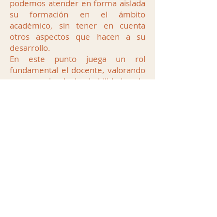
podemos atender en forma aislada
su formación en el ámbito
académico, sin tener en cuenta
otros aspectos que hacen a su
desarrollo.
En este punto juega un rol
fundamental el docente, valorando
y reconociendo las habilidades de
los niños con quienes comparte el
aula, desarrollando instancias que
favorezcan la aparición de ciertos
comportamientos y actitudes.
Por último, no podemos dejar de
destacar que tanto la familia como
las instituciones educativas
cumplen funciones esenciales en el
aprendizaje, siendo fundamental la
interacción y buena comunicación
entre ambas instituciones, no sólo
en lo que refiere a las habilidades