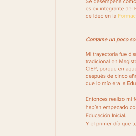
Se desempeña como D
es ex integrante del
de Idec en la 
Formaci
Contame un poco sobr
Mi trayectoria fue di
tradicional en Magist
CIEP, porque en aque
después de cinco años
que lo mío era la Educ
Entonces realizo mi 
habían empezado con 
Educación Inicial.
Y el primer día que t