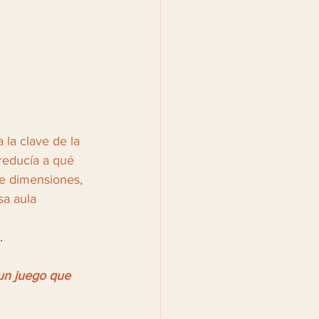
 la clave de la 
reducía a qué 
de dimensiones, 
a aula 
.
 un juego que 