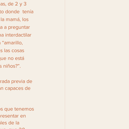
s, de 2 y 3 
to donde  tenía 
 la mamá, los 
a a preguntar 
 interdactilar 
“amarillo, 
s las cosas 
que no está 
s niños?”.
rada previa de 
an capaces de 
os que tenemos 
presentar en 
les de la 