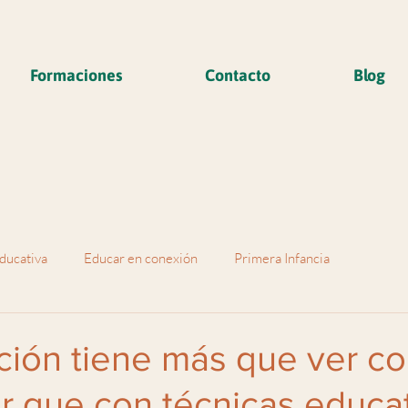
Formaciones
Contacto
Blog
ducativa
Educar en conexión
Primera Infancia
ción tiene más que ver c
r que con técnicas educa