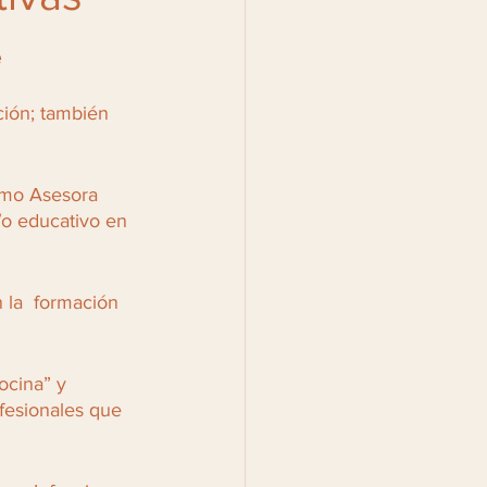
e
ión; también 
omo Asesora 
/o educativo en 
 la  formación 
ocina” y 
fesionales que 