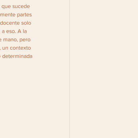
a que sucede 
amente partes 
 docente solo 
a eso. A la 
de mano, pero 
, un contexto 
e determinada 