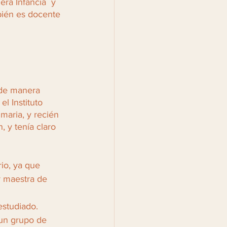
a Infancia  y 
bién es docente 
 de manera 
l Instituto 
maria, y recién 
 y tenía claro 
io, ya que 
 maestra de 
estudiado.
un grupo de 