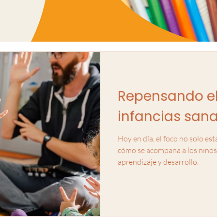
Repensando el
infancias san
Hoy en día, el foco no solo est
cómo se acompaña a los niños 
aprendizaje y desarrollo.